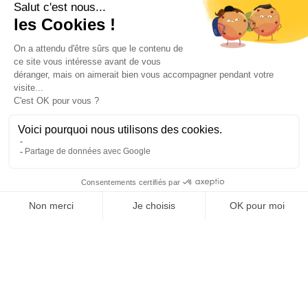
Notre société
Livraison
Mentions légales
Conditions générales de vente
Paiement sécurisé
Qui sommes-nous ?
Besoin d'aide ?
Contactez-nous
Contact
Polaert Pièces Auto, 25 Rue des Perrets, 76680
Montérolier, France
Appeler