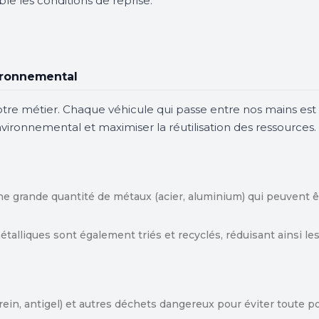
e les conditions de reprise.
ironnemental
re métier. Chaque véhicule qui passe entre nos mains est d
nvironnemental et maximiser la réutilisation des ressources.
e grande quantité de métaux (acier, aluminium) qui peuvent êt
talliques sont également triés et recyclés, réduisant ainsi le
 frein, antigel) et autres déchets dangereux pour éviter toute 