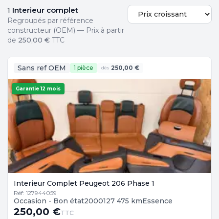
Interieur complet
1
Regroupés par référence
constructeur (OEM) — Prix à partir
de
250,00 €
TTC
Sans ref OEM
1 pièce
250,00 €
dès
Garantie 12 mois
Interieur Complet Peugeot 206 Phase 1
Réf: 127944059
Occasion - Bon état
2000
127 475 km
Essence
250,00 €
TTC