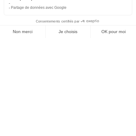
Conditions générales de vente
Paiement sécurisé
Qui sommes-nous ?
Besoin d'aide ?
Contactez-nous
Contact
Polaert Pièces Auto, 25 Rue des Perrets, 76680
Montérolier, France
Appeler
02 78 08 55 12
Envoyer un mail
contact@polaert-pieces-auto.fr