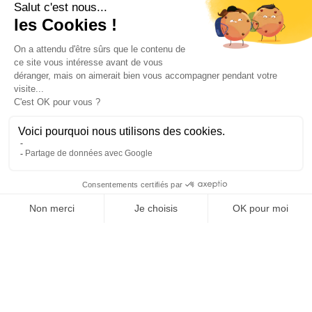
Notre société
Livraison
Mentions légales
Conditions générales de vente
Paiement sécurisé
Qui sommes-nous ?
Besoin d'aide ?
Contactez-nous
Contact
Polaert Pièces Auto, 25 Rue des Perrets, 76680
Montérolier, France
Appeler