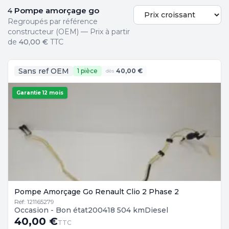
Pompe amorçage go
4
Regroupés par référence
constructeur (OEM) — Prix à partir
de
40,00 €
TTC
Sans ref OEM
1 pièce
40,00 €
dès
Garantie 12 mois
Pompe Amorçage Go Renault Clio 2 Phase 2
Réf: 121165279
Occasion - Bon état
2004
18 504 km
Diesel
40,00 €
TTC