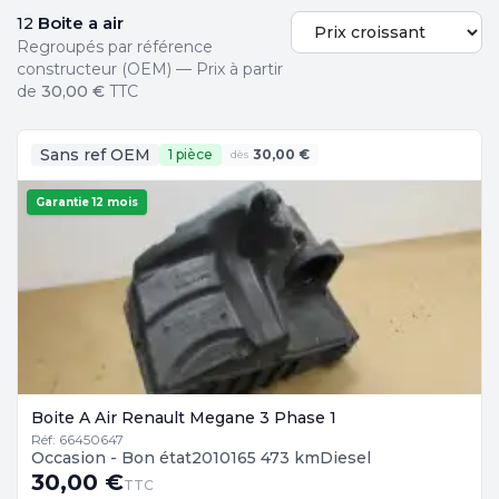
Boite a air
12
Regroupés par référence
constructeur (OEM) — Prix à partir
de
30,00 €
TTC
Sans ref OEM
1 pièce
30,00 €
dès
Garantie 12 mois
Boite A Air Renault Megane 3 Phase 1
Réf: 66450647
Occasion - Bon état
2010
165 473 km
Diesel
30,00 €
TTC