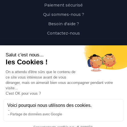
Paiement sécurisé
Qui sommes-nous ?
Besoin d'aide ?
Contactez-nous
Contact
Polaert Pièces Auto, 25 Rue des Perrets, 76680
Montérolier, France
Appeler
02 78 08 55 12
Envoyer un mail
contact@polaert-pieces-auto.fr