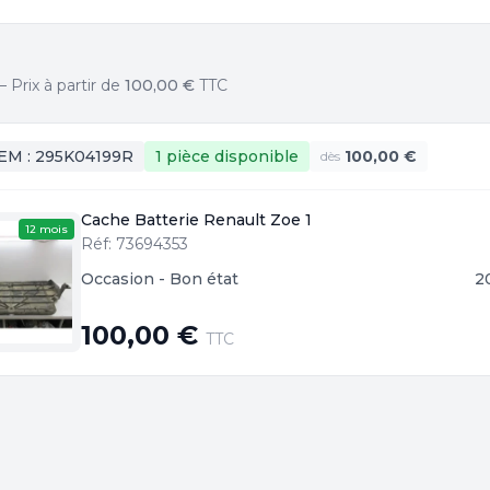
Prix à partir de
100,00 €
TTC
EM :
295K04199R
1 pièce
disponible
100,00 €
dès
Cache Batterie Renault Zoe 1
12 mois
Réf: 73694353
Occasion - Bon état
2
100,00 €
TTC