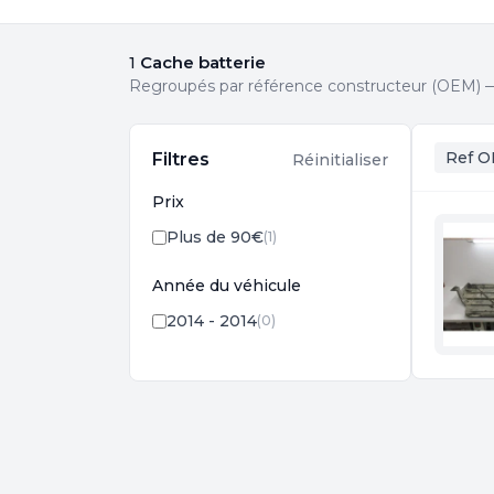
Cache batterie
1
Regroupés par référence constructeur (OEM) — 
Ref O
Filtres
Réinitialiser
Prix
Plus de 90€
(1)
Année du véhicule
2014 - 2014
(0)