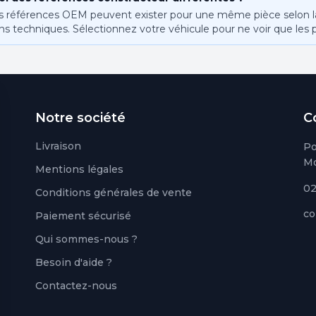
s références OEM peuvent exister pour une même pièce selon la 
ns techniques. Sélectionnez votre véhicule pour ne voir que les 
Notre société
C
Livraison
Po
Mo
Mentions légales
02
Conditions générales de vente
co
Paiement sécurisé
Qui sommes-nous ?
Besoin d'aide ?
Contactez-nous