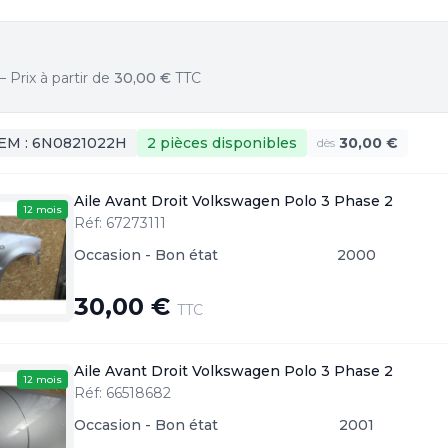
Prix à partir de
30,00 €
TTC
EM :
6N0821022H
2 pièces
disponibles
30,00 €
dès
Aile Avant Droit Volkswagen Polo 3 Phase 2
12 mois
Réf: 67273111
Occasion - Bon état
2000
30,00 €
TTC
Aile Avant Droit Volkswagen Polo 3 Phase 2
12 mois
Réf: 66518682
Occasion - Bon état
2001