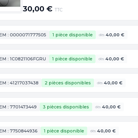
30,00 €
TTC
EM :
0000071777505
1 pièce
disponible
40,00 €
dès
EM :
1C0821106FGRU
1 pièce
disponible
40,00 €
dès
EM :
41217037438
2 pièces
disponibles
40,00 €
dès
EM :
7701473449
3 pièces
disponibles
40,00 €
dès
EM :
7750844936
1 pièce
disponible
40,00 €
dès