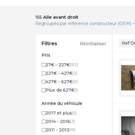
Aile avant droit
155
Regroupés par référence constructeur (OEM) — 
Ref O
Filtres
Réinitialiser
Prix
27€ - 227€
(152)
227€ - 427€
(2)
427€ - 627€
(0)
Plus de 627€
(1)
Année du véhicule
2017 et plus
(5)
2014 - 2016
(3)
2011 - 2013
(19)