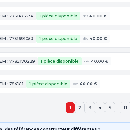
EM :
7751475534
1 pièce
disponible
40,00 €
dès
EM :
7751691053
1 pièce
disponible
40,00 €
dès
EM :
7782170229
1 pièce
disponible
40,00 €
dès
EM :
7841C1
1 pièce
disponible
40,00 €
dès
...
1
2
3
4
5
11
i des références constructeur différentes ?