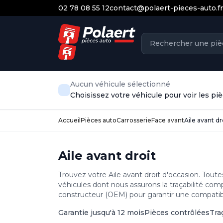
02 78 08 55 12
contact@polaert-pieces-auto.fr
Aucun véhicule sélectionné
Choisissez votre véhicule pour voir les p
Accueil
Pièces auto
Carrosserie
Face avant
Aile avant dr
Aile avant droit
Trouvez votre Aile avant droit d'occasion. Tout
véhicules dont nous assurons la traçabilité com
constructeur (OEM) pour garantir une compatibil
Garantie jusqu'à 12 mois
Pièces contrôlées
Tra