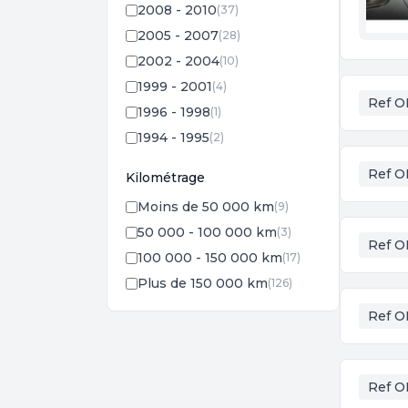
2008 - 2010
(37)
2005 - 2007
(28)
2002 - 2004
(10)
1999 - 2001
(4)
Ref O
1996 - 1998
(1)
1994 - 1995
(2)
Ref O
Kilométrage
Moins de 50 000 km
(9)
50 000 - 100 000 km
(3)
Ref O
100 000 - 150 000 km
(17)
Plus de 150 000 km
(126)
Ref O
Ref O