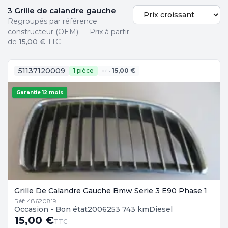
Grille de calandre gauche
3
Regroupés par référence
constructeur (OEM) — Prix à partir
de
15,00 €
TTC
51137120009
1 pièce
15,00 €
dès
Garantie 12 mois
Grille De Calandre Gauche Bmw Serie 3 E90 Phase 1
Réf: 48620819
Occasion - Bon état
2006
253 743 km
Diesel
15,00 €
TTC