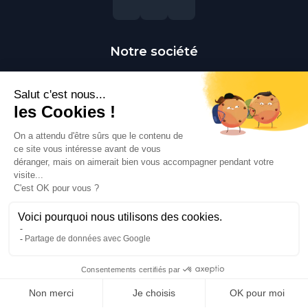
Notre société
Livraison
Mentions légales
Conditions générales de vente
Paiement sécurisé
Qui sommes-nous ?
Besoin d'aide ?
Contactez-nous
Contact
Polaert Pièces Auto, 25 Rue des Perrets, 76680
Montérolier, France