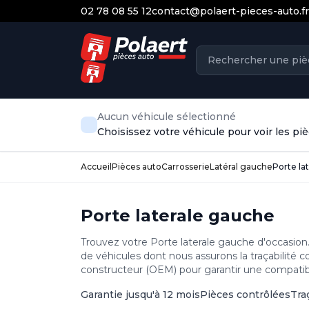
02 78 08 55 12
contact@polaert-pieces-auto.fr
Aucun véhicule sélectionné
Choisissez votre véhicule pour voir les p
Accueil
Pièces auto
Carrosserie
Latéral gauche
Porte la
Porte laterale gauche
Trouvez votre Porte laterale gauche d'occasion.
de véhicules dont nous assurons la traçabilité 
constructeur (OEM) pour garantir une compatibil
Garantie jusqu'à 12 mois
Pièces contrôlées
Tra