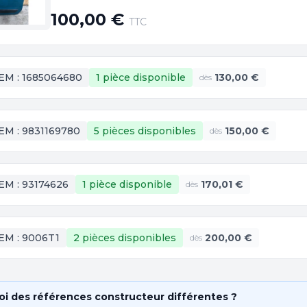
100,00 €
TTC
EM :
1685064680
1 pièce
disponible
130,00 €
dès
EM :
9831169780
5 pièces
disponibles
150,00 €
dès
EM :
93174626
1 pièce
disponible
170,01 €
dès
EM :
9006T1
2 pièces
disponibles
200,00 €
dès
i des références constructeur différentes ?