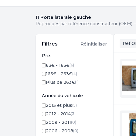
Porte laterale gauche
11
Regroupés par référence constructeur (OEM) — 
Ref O
Filtres
Réinitialiser
Prix
63€ - 163€
(6)
163€ - 263€
(4)
Plus de 263€
(1)
Année du véhicule
2015 et plus
(5)
2012 - 2014
(3)
2009 - 2011
(0)
2006 - 2008
(0)