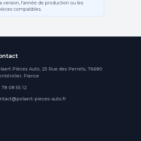
version, l'année de production ou les
pièces compatibles.
ontact
laert Pièces Auto, 25 Rue des Perrets, 76680
ntérolier, France
 78 08 55 12
ntact@polaert-pieces-auto.fr