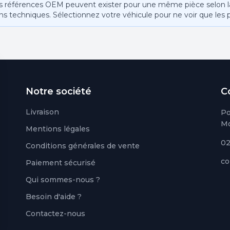
s références OEM peuvent exister pour une même pièce selon la 
ns techniques. Sélectionnez votre véhicule pour ne voir que les 
Notre société
C
Livraison
Po
Mo
Mentions légales
02
Conditions générales de vente
co
Paiement sécurisé
Qui sommes-nous ?
Besoin d'aide ?
Contactez-nous