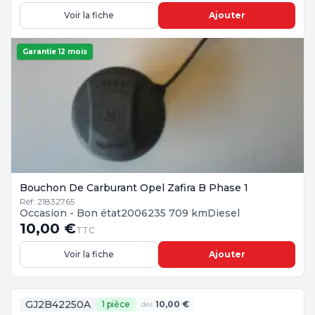
Voir la fiche
Ajouter
Garantie 12 mois
Bouchon De Carburant Opel Zafira B Phase 1
Réf: 21832765
Occasion - Bon état
2006
235 709 km
Diesel
10,00 €
TTC
Voir la fiche
Ajouter
GJ2B42250A
1 pièce
10,00 €
dès