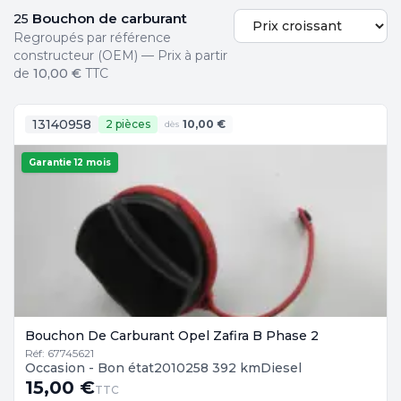
Bouchon de carburant
25
Regroupés par référence
constructeur (OEM) — Prix à partir
de
10,00 €
TTC
13140958
2 pièces
10,00 €
dès
Garantie 12 mois
Bouchon De Carburant Opel Zafira B Phase 2
Réf: 67745621
Occasion - Bon état
2010
258 392 km
Diesel
15,00 €
TTC