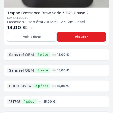
Trappe D'essence Bmw Serie 3 E46 Phase 2
Réf: 54184483
Occasion - Bon état
2002
295 271 km
Diesel
13,00 €
TTC
Voir la fiche
Ajouter
Sans ref OEM
1 pièce
15,00 €
dès
Sans ref OEM
1 pièce
15,00 €
dès
00001517E4
3 pièces
15,00 €
dès
151745
1 pièce
15,00 €
dès