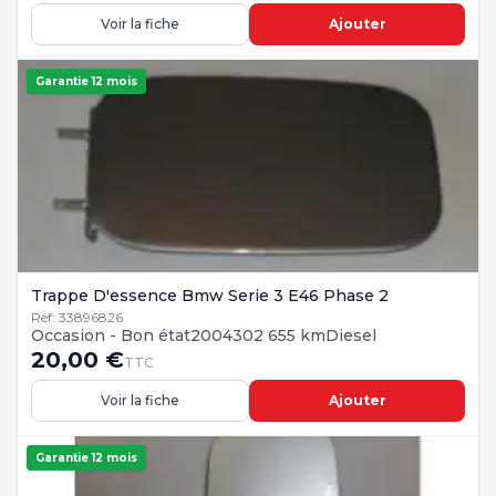
Voir la fiche
Ajouter
Garantie 12 mois
Trappe D'essence Bmw Serie 3 E46 Phase 2
Réf: 33896826
Occasion - Bon état
2004
302 655 km
Diesel
20,00 €
TTC
Voir la fiche
Ajouter
Garantie 12 mois