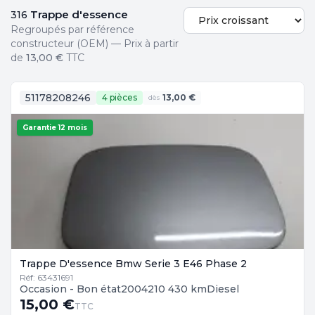
Trappe d'essence
316
Regroupés par référence
constructeur (OEM) — Prix à partir
de
13,00 €
TTC
51178208246
4 pièces
13,00 €
dès
Garantie 12 mois
Trappe D'essence Bmw Serie 3 E46 Phase 2
Réf: 63431691
Occasion - Bon état
2004
210 430 km
Diesel
15,00 €
TTC