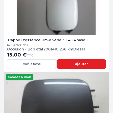
Trappe D'essence Bmw Serie 3 E46 Phase 1
Réf: 47638383
Occasion - Bon état
2001
410 236 km
Diesel
15,00 €
TTC
Voir la fiche
Ajouter
Garantie 12 mois