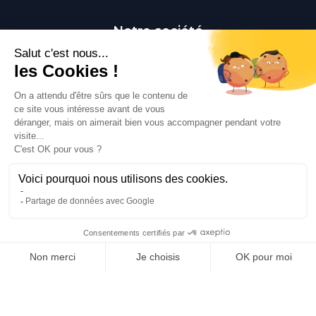
Notre société
Livraison
Mentions légales
Conditions générales de vente
Paiement sécurisé
Qui sommes-nous ?
Besoin d'aide ?
Contactez-nous
Contact
Polaert Pièces Auto, 25 Rue des Perrets, 76680
Montérolier, France