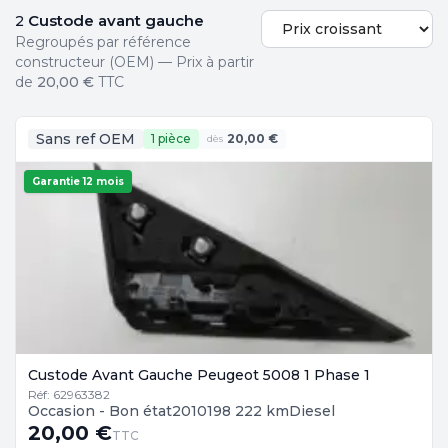
Custode avant gauche
2
Regroupés par référence
constructeur (OEM) — Prix à partir
de
20,00 €
TTC
Sans ref OEM
1 pièce
20,00 €
dès
Garantie 12 mois
Custode Avant Gauche Peugeot 5008 1 Phase 1
Réf: 62963382
Occasion - Bon état
2010
198 222 km
Diesel
20,00 €
TTC