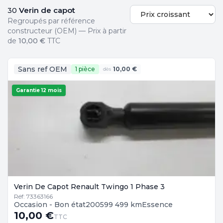
Verin de capot
30
Regroupés par référence
constructeur (OEM) — Prix à partir
de
10,00 €
TTC
Sans ref OEM
1 pièce
10,00 €
dès
Garantie 12 mois
Verin De Capot Renault Twingo 1 Phase 3
Réf: 73363166
Occasion - Bon état
2005
99 499 km
Essence
10,00 €
TTC