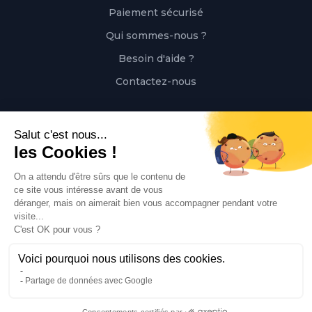
Paiement sécurisé
Qui sommes-nous ?
Besoin d'aide ?
Contactez-nous
Contact
Polaert Pièces Auto, 25 Rue des Perrets, 76680
Montérolier, France
Appeler
02 78 08 55 12
Envoyer un mail
contact@polaert-pieces-auto.fr