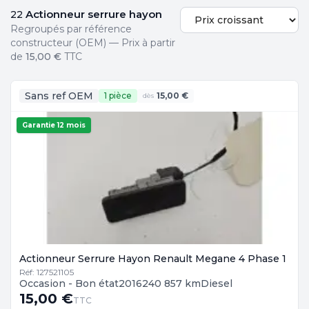
Actionneur serrure hayon
22
Regroupés par référence
constructeur (OEM) — Prix à partir
de
15,00 €
TTC
Sans ref OEM
1 pièce
15,00 €
dès
Garantie 12 mois
Actionneur Serrure Hayon Renault Megane 4 Phase 1
Réf: 127521105
Occasion - Bon état
2016
240 857 km
Diesel
15,00 €
TTC