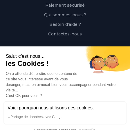
Paiement sécurisé
Qui sommes-nous ?
Besoin d'aide ?
Contactez-nous
Contact
Polaert Pièces Auto, 25 Rue des Perrets, 76680
Montérolier, France
Appeler
02 78 08 55 12
Envoyer un mail
contact@polaert-pieces-auto.fr