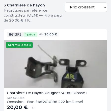
Charniere de hayon
3
Regroupés par référence
constructeur (OEM) — Prix à partir
de
20,00 €
TTC
8613F3
1 pièce
20,00 €
dès
Garantie 12 mois
Charniere De Hayon Peugeot 5008 1 Phase 1
Réf: 62961199
Occasion - Bon état
2010
198 222 km
Diesel
20,00 €
TTC