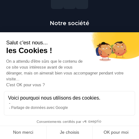
Notre société
Livraison
Mentions légales
Conditions générales de vente
Paiement sécurisé
Qui sommes-nous ?
Besoin d'aide ?
Contactez-nous
Contact
Polaert Pièces Auto, 25 Rue des Perrets, 76680
Montérolier, France