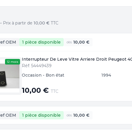
Prix à partir de
10,00 €
TTC
ref OEM
1 pièce
disponible
10,00 €
dès
Interrupteur De Leve Vitre Arriere Droit Peugeot 
12 mois
Réf: 54449439
Occasion - Bon état
1994
10,00 €
TTC
ref OEM
1 pièce
disponible
10,00 €
dès