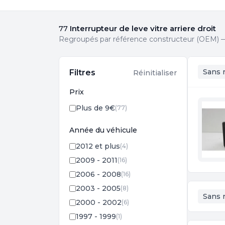
Interrupteur de leve vitre arriere droit
77
Regroupés par référence constructeur (OEM) — 
Sans 
Filtres
Réinitialiser
Prix
Plus de 9€
(77)
Année du véhicule
2012 et plus
(4)
2009 - 2011
(16)
2006 - 2008
(16)
2003 - 2005
(8)
Sans 
2000 - 2002
(6)
1997 - 1999
(1)