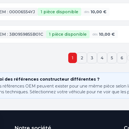
EM :
00006554YJ
1 pièce
disponible
10,00 €
dès
EM :
3B0959855B01C
1 pièce
disponible
10,00 €
dès
1
2
3
4
5
6
i des références constructeur différentes ?
s références OEM peuvent exister pour une même pièce selon la 
ns techniques. Sélectionnez votre véhicule pour ne voir que les 
Notre société
C