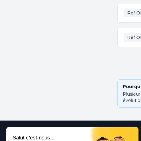
Ref O
Ref O
Pourquo
Plusieur
évolutio