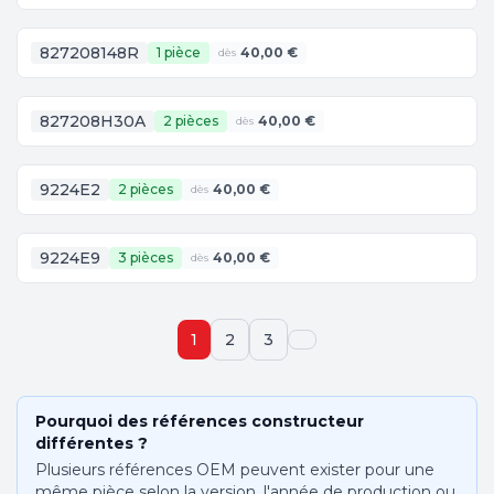
827208148R
1 pièce
40,00 €
dès
827208H30A
2 pièces
40,00 €
dès
9224E2
2 pièces
40,00 €
dès
9224E9
3 pièces
40,00 €
dès
1
2
3
Pourquoi des références constructeur
différentes ?
Plusieurs références OEM peuvent exister pour une
même pièce selon la version, l'année de production ou