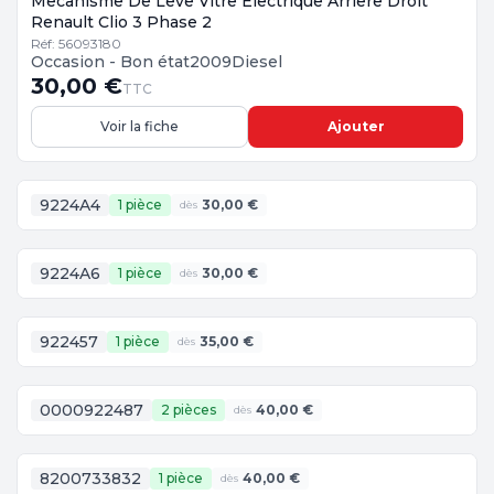
Mecanisme De Leve Vitre Electrique Arriere Droit
Renault Clio 3 Phase 2
Réf: 56093180
Occasion - Bon état
2009
Diesel
30,00 €
TTC
Voir la fiche
Ajouter
9224A4
1 pièce
30,00 €
dès
9224A6
1 pièce
30,00 €
dès
922457
1 pièce
35,00 €
dès
0000922487
2 pièces
40,00 €
dès
8200733832
1 pièce
40,00 €
dès