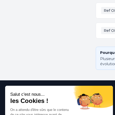
Ref O
Ref O
Pourquo
Plusieur
évolutio
Le spécialiste français de la vente de pièces