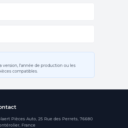
version, l'année de production ou les
pièces compatibles.
ontact
laert Pièces Auto, 25 Rue des Perrets, 76680
ntérolier, France