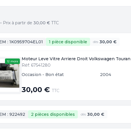
Prix à partir de
30,00 €
TTC
EM :
1K0959704EL01
1 pièce
disponible
30,00 €
dès
Moteur Leve Vitre Arriere Droit Volkswagen Touran
12 mois
Réf: 67541280
Occasion - Bon état
2004
30,00 €
TTC
EM :
922492
2 pièces
disponibles
30,00 €
dès