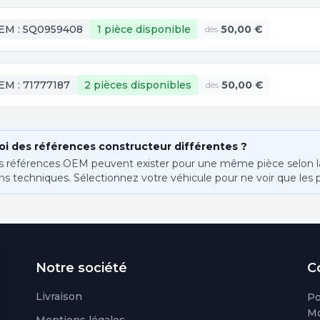
EM :
5Q0959408
1 pièce
disponible
50,00 €
dès
EM :
71777187
2 pièces
disponibles
50,00 €
dès
i des références constructeur différentes ?
s références OEM peuvent exister pour une même pièce selon la 
ns techniques. Sélectionnez votre véhicule pour ne voir que les 
Notre société
C
Livraison
Po
Mo