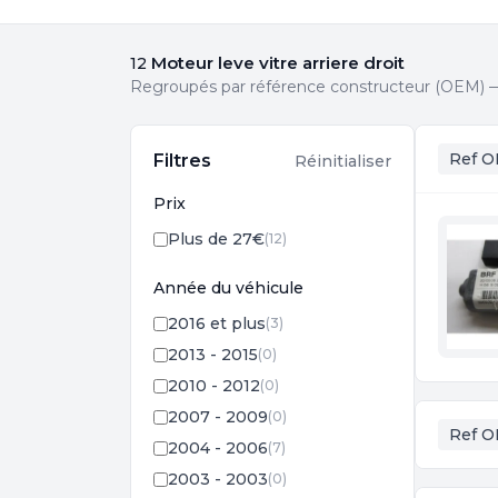
Moteur leve vitre arriere droit
12
Regroupés par référence constructeur (OEM) — 
Ref O
Filtres
Réinitialiser
Prix
Plus de 27€
(12)
Année du véhicule
2016 et plus
(3)
2013 - 2015
(0)
2010 - 2012
(0)
2007 - 2009
(0)
Ref O
2004 - 2006
(7)
2003 - 2003
(0)