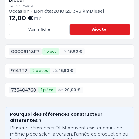
Bipper
Réf: 53125909
Occasion - Bon état
2010
128 343 km
Diesel
12,00 €
TTC
Voir la fiche
Ajouter
00009143F7
1 pièce
15,00 €
dès
9143T2
2 pièces
15,00 €
dès
735404768
1 pièce
20,00 €
dès
Pourquoi des références constructeur
différentes ?
Plusieurs références OEM peuvent exister pour une
même pièce selon la version, l'année de production ou