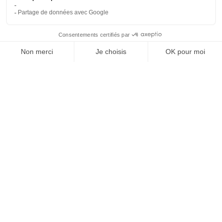
Conditions générales de vente
Paiement sécurisé
Qui sommes-nous ?
Besoin d'aide ?
Contactez-nous
Contact
Polaert Pièces Auto, 25 Rue des Perrets, 76680
Montérolier, France
Appeler
02 78 08 55 12
Envoyer un mail
contact@polaert-pieces-auto.fr