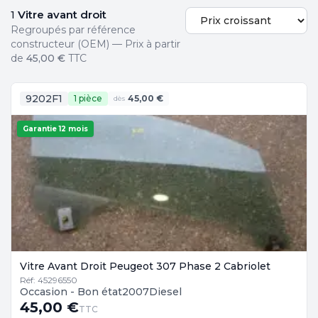
Vitre avant droit
1
Regroupés par référence
constructeur (OEM) — Prix à partir
de
45,00 €
TTC
9202F1
1 pièce
45,00 €
dès
Garantie 12 mois
Vitre Avant Droit Peugeot 307 Phase 2 Cabriolet
Réf: 45296550
Occasion - Bon état
2007
Diesel
45,00 €
TTC