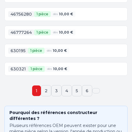
46756280
1 pièce
10,00 €
dès
46777264
1 pièce
10,00 €
dès
630195
1 pièce
10,00 €
dès
630321
1 pièce
10,00 €
dès
1
2
3
4
5
6
Pourquoi des références constructeur
différentes ?
Plusieurs références OEM peuvent exister pour une
même pièce selon la version, l'année de production ou