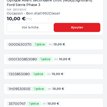
Optique Avant Secondaire Droit (feux)(clignotant)
Ford Sierra Phase 3
Réf: 28936349
Occasion - Bon état
1992
Diesel
10,00 €
TTC
Voir la fiche
Ajouter
0000630370
1 pièce
10,00 €
dès
0001303853080
1 pièce
10,00 €
dès
1303853080
1 pièce
10,00 €
dès
1H0953050E
1 pièce
10,00 €
dès
35700747
1 pièce
10,00 €
dès