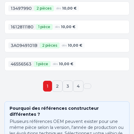
13497990
2 pièces
10,00 €
dès
1612811180
1 pièce
10,00 €
dès
3A0949101B
2 pièces
10,00 €
dès
46556563
1 pièce
10,00 €
dès
1
2
3
4
Pourquoi des références constructeur
différentes ?
Plusieurs références OEM peuvent exister pour une
même pièce selon la version, l'année de production ou
les évolutions techniques. Sélectionnez votre véhicule