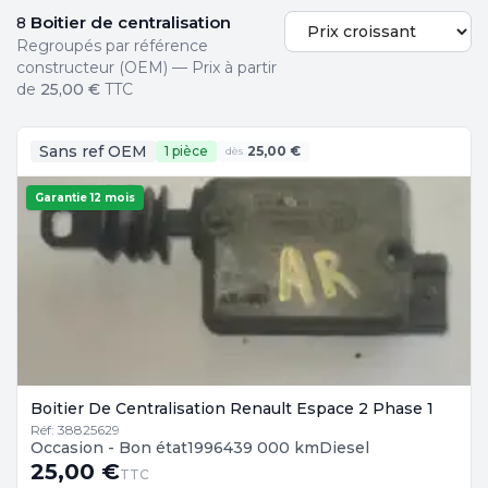
Boitier de centralisation
8
Regroupés par référence
constructeur (OEM) — Prix à partir
de
25,00 €
TTC
Sans ref OEM
1 pièce
25,00 €
dès
Garantie 12 mois
Boitier De Centralisation Renault Espace 2 Phase 1
Réf: 38825629
Occasion - Bon état
1996
439 000 km
Diesel
25,00 €
TTC