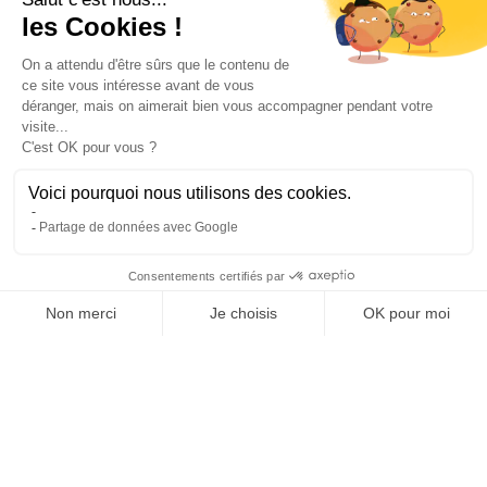
Contactez-nous
Contact
Polaert Pièces Auto, 25 Rue des Perrets, 76680
Montérolier, France
Appeler
02 78 08 55 12
Envoyer un mail
contact@polaert-pieces-auto.fr
© 2026 Polaert Pièces Auto. Tous droits réservés.
Mentions légales
CGV