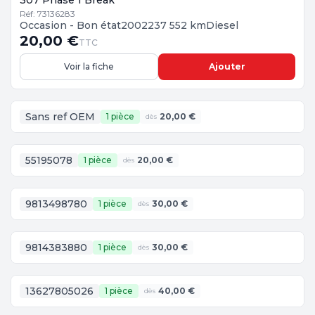
307 Phase 1 Break
Réf: 73136283
Occasion - Bon état
2002
237 552 km
Diesel
20,00 €
TTC
Voir la fiche
Ajouter
Sans ref OEM
1 pièce
20,00 €
dès
55195078
1 pièce
20,00 €
dès
9813498780
1 pièce
30,00 €
dès
9814383880
1 pièce
30,00 €
dès
13627805026
1 pièce
40,00 €
dès