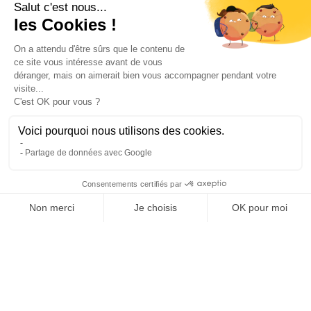
Besoin d'aide ?
Contactez-nous
Contact
Polaert Pièces Auto, 25 Rue des Perrets, 76680
Montérolier, France
Appeler
02 78 08 55 12
Envoyer un mail
contact@polaert-pieces-auto.fr
© 2026 Polaert Pièces Auto. Tous droits réservés.
Mentions légales
CGV