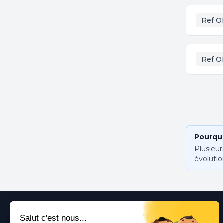
Ref O
Ref O
Pourquo
Plusieur
évolutio