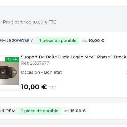
Prix à partir de
10,00 €
TTC
EM :
8200575641
1 pièce
disponible
10,00 €
dès
Support De Boite Dacia Logan Mcv 1 Phase 1 Break
12 mois
Réf: 26337677
Occasion - Bon état
10,00 €
TTC
ref OEM
1 pièce
disponible
15,00 €
dès