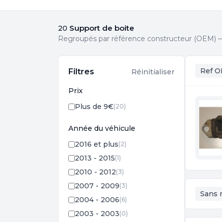
Support de boite
20
Regroupés par référence constructeur (OEM) — 
Ref O
Filtres
Réinitialiser
Prix
Plus de 9€
(20)
Année du véhicule
2016 et plus
(2)
2013 - 2015
(1)
2010 - 2012
(3)
2007 - 2009
(3)
Sans 
2004 - 2006
(6)
2003 - 2003
(0)