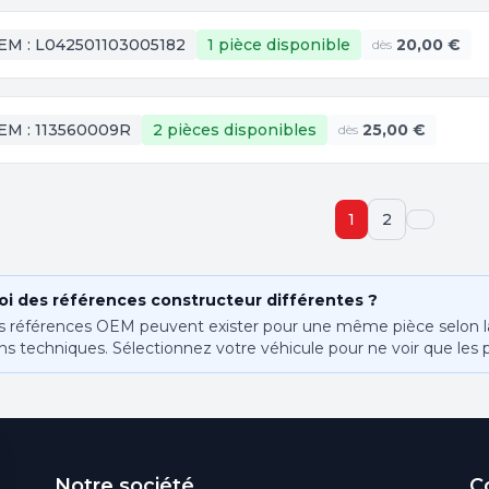
EM :
L042501103005182
1 pièce
disponible
20,00 €
dès
EM :
113560009R
2 pièces
disponibles
25,00 €
dès
1
2
i des références constructeur différentes ?
s références OEM peuvent exister pour une même pièce selon la 
ns techniques. Sélectionnez votre véhicule pour ne voir que les 
Notre société
C