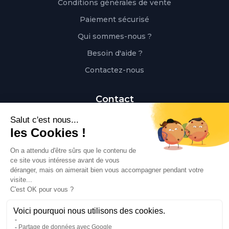
Conditions générales de vente
Paiement sécurisé
Qui sommes-nous ?
Besoin d'aide ?
Contactez-nous
Contact
Polaert Pièces Auto, 25 Rue des Perrets, 76680
Montérolier, France
Appeler
02 78 08 55 12
Envoyer un mail
contact@polaert-pieces-auto.fr