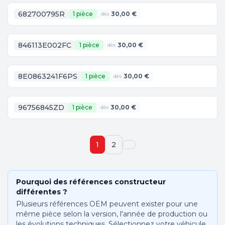
682700795R
1 pièce
30,00 €
dès
846113E002FC
1 pièce
30,00 €
dès
8E0863241F6PS
1 pièce
30,00 €
dès
96756845ZD
1 pièce
30,00 €
dès
1
2
Pourquoi des références constructeur
différentes ?
Plusieurs références OEM peuvent exister pour une
même pièce selon la version, l'année de production ou
les évolutions techniques. Sélectionnez votre véhicule