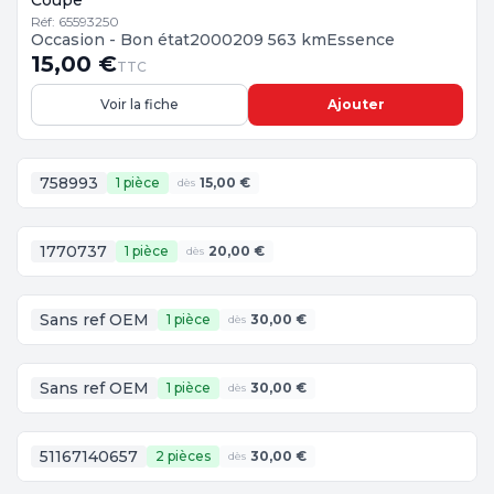
Coupe
Réf: 65593250
Occasion - Bon état
2000
209 563 km
Essence
15,00 €
TTC
Voir la fiche
Ajouter
758993
1 pièce
15,00 €
dès
1770737
1 pièce
20,00 €
dès
Sans ref OEM
1 pièce
30,00 €
dès
Sans ref OEM
1 pièce
30,00 €
dès
51167140657
2 pièces
30,00 €
dès