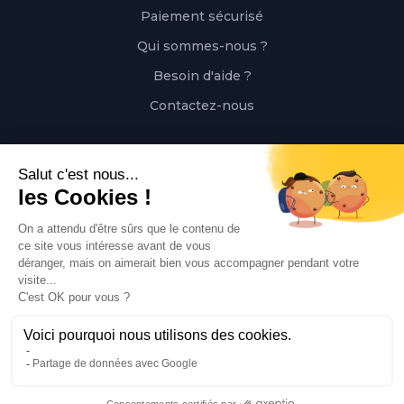
Paiement sécurisé
Qui sommes-nous ?
Besoin d'aide ?
Contactez-nous
Contact
Polaert Pièces Auto, 25 Rue des Perrets, 76680
Montérolier, France
Appeler
02 78 08 55 12
Envoyer un mail
contact@polaert-pieces-auto.fr