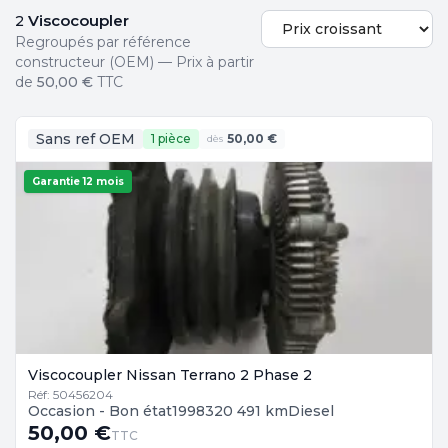
Viscocoupler
2
Regroupés par référence
constructeur (OEM) — Prix à partir
de
50,00 €
TTC
Sans ref OEM
1 pièce
50,00 €
dès
Garantie 12 mois
Viscocoupler Nissan Terrano 2 Phase 2
Réf: 50456204
Occasion - Bon état
1998
320 491 km
Diesel
50,00 €
TTC