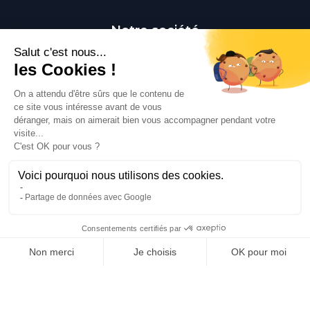
Notre société
Livraison
Mentions légales
Conditions générales de vente
Paiement sécurisé
Qui sommes-nous ?
Besoin d'aide ?
Contactez-nous
Contact
Polaert Pièces Auto, 25 Rue des Perrets, 76680
Montérolier, France