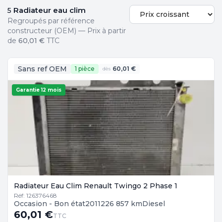
Radiateur eau clim
5
Regroupés par référence
constructeur (OEM) — Prix à partir
de
60,01 €
TTC
Sans ref OEM
1 pièce
60,01 €
dès
Garantie 12 mois
Radiateur Eau Clim Renault Twingo 2 Phase 1
Réf: 126376468
Occasion - Bon état
2011
226 857 km
Diesel
60,01 €
TTC